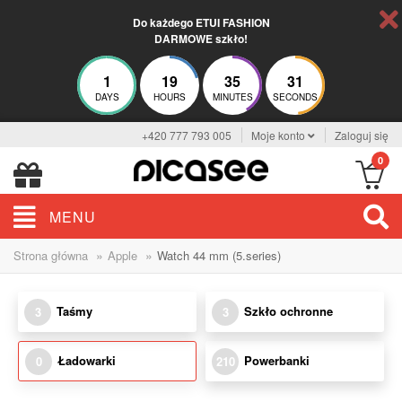
Do każdego ETUI FASHION
DARMOWE szkło!
1
19
35
31
DAYS
HOURS
MINUTES
SECONDS
+420 777 793 005
Moje konto
Zaloguj się
0
MENU
»
»
Strona główna
Apple
Watch 44 mm (5.series)
Taśmy
Szkło ochronne
3
3
Ładowarki
Powerbanki
0
210