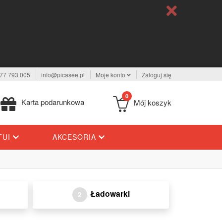
77 793 005
info@picasee.pl
Moje konto
Zaloguj się
0
Karta podarunkowa
Mój koszyk
TUI
AKCESORIA
Ładowarki
2