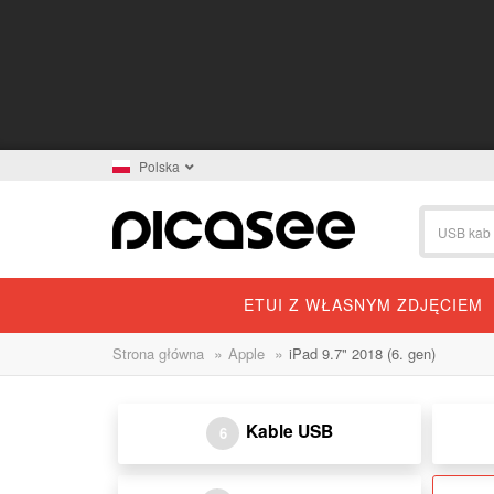
Polska
ETUI Z WŁASNYM ZDJĘCIEM
»
»
Strona główna
Apple
iPad 9.7" 2018 (6. gen)
Kable USB
6