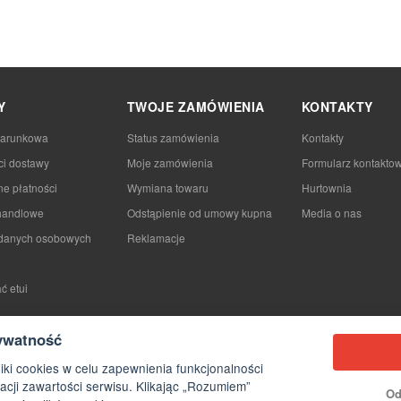
Y
TWOJE ZAMÓWIENIA
KONTAKTY
darunkowa
Status zamówienia
Kontakty
ci dostawy
Moje zamówienia
Formularz kontakto
e płatności
Wymiana towaru
Hurtownia
handlowe
Odstąpienie od umowy kupna
Media o nas
danych osobowych
Reklamacje
ć etui
ywatność
iki cookies w celu zapewnienia funkcjonalności
acji zawartości serwisu. Klikając „Rozumiem”
Od