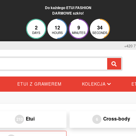
Do każdego ETUI FASHION
DARMOWE szkło!
2
12
9
34
DAYS
HOURS
MINUTES
SECONDS
+420 7
ETUI Z GRAWEREM
KOLEKCJA
E
Etui
Cross-body
210
6