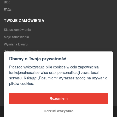
Blog
FAQs
TWOJE ZAMÓWIENIA
Status zamówienia
Moje zamówienia
Wymiana towaru
Odstąpienie od umowy kupna
Dbamy o Twoją prywatność
Reklamacje
Picasee wykorzystuje pliki cookies w celu zapewnienia
KONTAKTY
funkcjonalności serwisu oraz personalizacji zawartości
serwisu. Klikając „Rozumiem” wyrażasz zgodę na używanie
Kontakty
plików cookies.
Formularz kontaktowy
Hurtownia
Rozumiem
Media o nas
Odrzuć wszystko
Copyright © 2026 Picasee