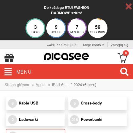
Do każdego ETUI FASHION
DARMOWE szkło!
3
9
7
56
DAYS
HOURS
MINUTES
SECONDS
+420 777 793 005
Moje konto
Zaloguj się
0
MENU
»
»
Strona główna
Apple
iPad Air 11" 2024 (6.gen.)
Kable USB
Cross-body
6
6
Ładowarki
Powerbanki
2
216