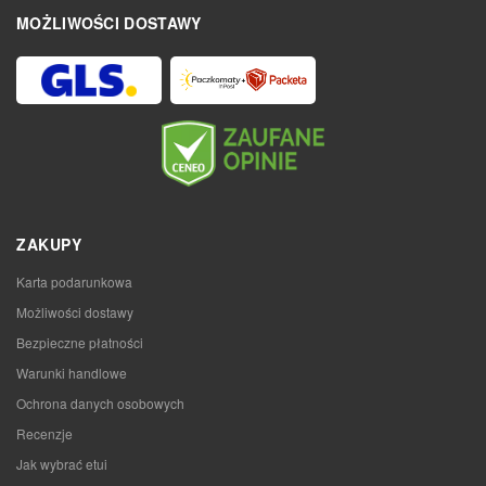
MOŻLIWOŚCI DOSTAWY
ZAKUPY
Karta podarunkowa
Możliwości dostawy
Bezpieczne płatności
Warunki handlowe
Ochrona danych osobowych
Recenzje
Jak wybrać etui