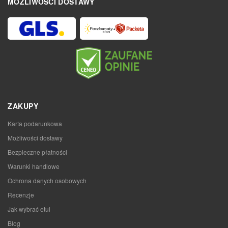
MOŻLIWOŚCI DOSTAWY
ZAKUPY
Karta podarunkowa
Możliwości dostawy
Bezpieczne płatności
Warunki handlowe
Ochrona danych osobowych
Recenzje
Jak wybrać etui
Blog