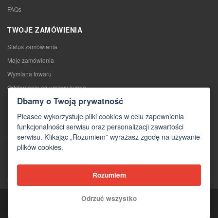
FAQs
TWOJE ZAMÓWIENIA
Status zamówienia
Moje zamówienia
Wymiana towaru
Odstąpienie od umowy kupna
Dbamy o Twoją prywatność
Reklamacje
Picasee wykorzystuje pliki cookies w celu zapewnienia
KONTAKTY
funkcjonalności serwisu oraz personalizacji zawartości
serwisu. Klikając „Rozumiem” wyrażasz zgodę na używanie
Kontakty
plików cookies.
Formularz kontaktowy
Hurtownia
Rozumiem
Media o nas
Odrzuć wszystko
Copyright © 2026 Picasee
Partner of: