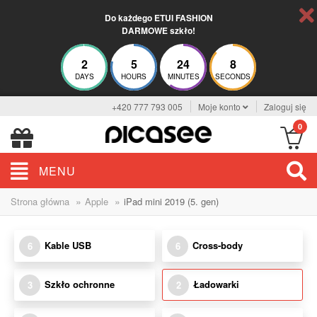
Do każdego ETUI FASHION
DARMOWE szkło!
2
5
24
8
DAYS
HOURS
MINUTES
SECONDS
+420 777 793 005
Moje konto
Zaloguj się
0
MENU
»
»
Strona główna
Apple
iPad mini 2019 (5. gen)
Kable USB
Cross-body
6
6
Szkło ochronne
Ładowarki
3
2