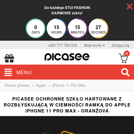
Do każdego ETUI FASHION
DARMOWE szkło!
0
15
15
27
DAYS
HOURS
MINUTES
SECONDS
+420 777 793 005
Moje konto
Zaloguj się
0
MENU
»
»
Strona główna
Apple
iPhone 11 Pro Max
PICASEE OCHRONNE SZKŁO HARTOWANE Z
ROZBŁYSKUJĄCĄ W CIEMNOŚCI RAMKĄ DO APPLE
IPHONE 11 PRO MAX - ORANŽOVÁ