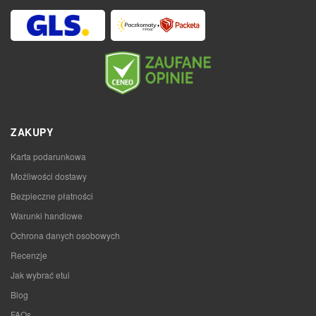
ZAKUPY
Karta podarunkowa
Możliwości dostawy
Bezpieczne płatności
Warunki handlowe
Ochrona danych osobowych
Recenzje
Jak wybrać etui
Blog
FAQs