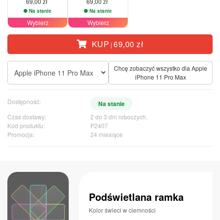
69,00 zł
69,00 zł
Na stanie
Na stanie
Wybierz
Wybierz
KUP
69,00 zł
|
Chcę zobaczyć wszystko dla Apple
Apple iPhone 11 Pro Max
iPhone 11 Pro Max
Dostępność:
Na stanie
Czas dostawy:
2 do 3 dni roboczych.
Kod produktu:
P2407
Promocja:
24 miesiące
Podświetlana ramka
Kolor świeci w ciemności