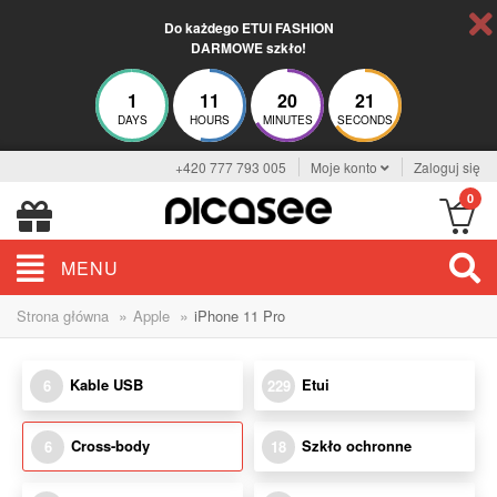
Do każdego ETUI FASHION
DARMOWE szkło!
1
11
20
20
DAYS
HOURS
MINUTES
SECONDS
+420 777 793 005
Moje konto
Zaloguj się
0
MENU
»
»
Strona główna
Apple
iPhone 11 Pro
Kable USB
Etui
6
229
Cross-body
Szkło ochronne
6
18