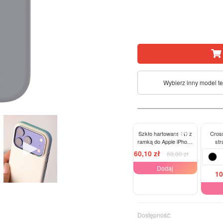
Wybierz inny model t
-13%
Szkło hartowane 3D z
Cros
ramką do Apple iPhone
str
15 Pro Max - czarne
60,10 zł
68,80 zł
Dodaj
10
Dostępność: