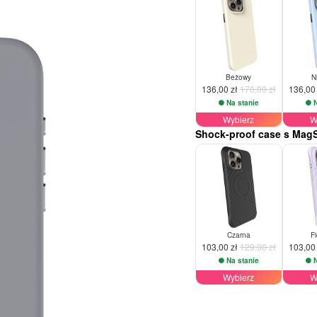
Beżowy
N
136,00 zł
170,00 zł
136,00
Na stanie
N
Wybierz
W
Shock-proof case s Mag
-20%
-20%
Czarna
F
103,00 zł
129,00 zł
103,00
Na stanie
N
Wybierz
W