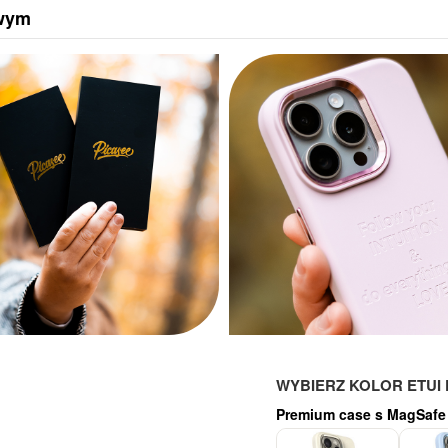
owym
WYBIERZ KOLOR ETUI 
Premium case s MagSafe
-20%
-20%