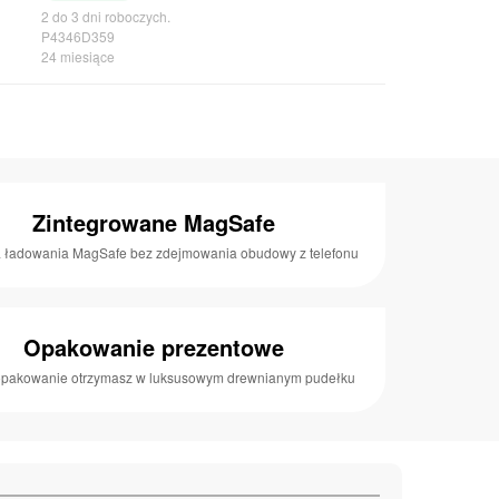
2 do 3 dni roboczych.
P4346D359
24 miesiące
Zintegrowane MagSafe
 ładowania MagSafe bez zdejmowania obudowy z telefonu
Opakowanie prezentowe
opakowanie otrzymasz w luksusowym drewnianym pudełku