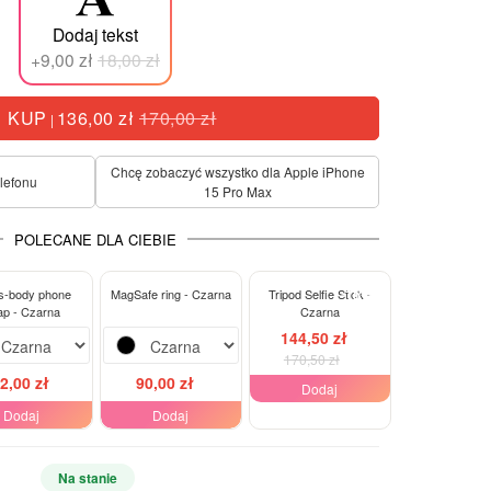
Dodaj tekst
+9,00 zł
18,00 zł
KUP
136,00 zł
170,00 zł
|
Chcę zobaczyć wszystko dla Apple iPhone
elefonu
15 Pro Max
POLECANE DLA CIEBIE
-15%
s-body phone
MagSafe ring - Czarna
Tripod Selfie Stick -
ap - Czarna
Czarna
144,50 zł
170,50 zł
2,00 zł
90,00 zł
Dodaj
Dodaj
Dodaj
Na stanie