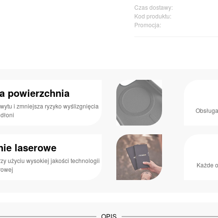
Czas dostawy:
Kod produktu:
Promocja:
a powierzchnia
hwytu i zmniejsza ryzyko wyślizgnięcia
Obsługa
 dłoni
ie laserowe
y użyciu wysokiej jakości technologii
Każde 
rowej
OPIS