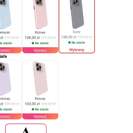
Szary
iebieski
Różowy
136,00 zł
170,00 zł
 zł
170,00 zł
136,00 zł
170,00 zł
Na stanie
a stanie
Na stanie
Wybrany
ybierz
Wybierz
Safe
-20%
ioletowy
Różowy
 zł
129,00 zł
103,00 zł
129,00 zł
a stanie
Na stanie
ybierz
Wybierz