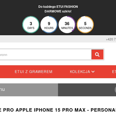
Do każdego ETUI FASHION
DARMOWE szkło!
3
9
36
3
DAYS
HOURS
MINUTES
SECONDS
+420 7
ETUI Z GRAWEREM
KOLEKCJA
E
onu
E PRO APPLE IPHONE 15 PRO MAX - PERSON