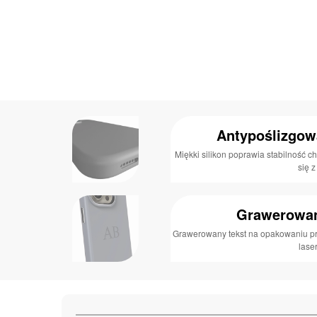
Antypoślizgow
Miękki silikon poprawia stabilność c
się z
Grawerowan
Grawerowany tekst na opakowaniu prz
lase