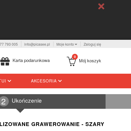
77 793 005
info@picasee.pl
Moje konto
Zaloguj się
0
Karta podarunkowa
Mój koszyk
TUI
AKCESORIA
Ukończenie
ALIZOWANE GRAWEROWANIE - SZARY