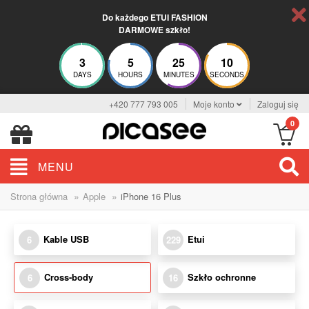
Do każdego ETUI FASHION
DARMOWE szkło!
3
5
25
9
DAYS
HOURS
MINUTES
SECONDS
+420 777 793 005
Moje konto
Zaloguj się
0
MENU
»
»
Strona główna
Apple
iPhone 16 Plus
Kable USB
Etui
6
229
Cross-body
Szkło ochronne
6
16