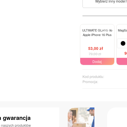
Wybierz inny model 
-33%
ULTIMATE GLASS do
MagSaf
Apple iPhone 16 Plus
53,00 zł
9
79,00 zł
Dodaj
Kod produktu:
Promocja:
a gwarancja
ć naszych produktów