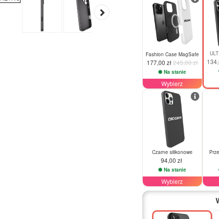
ULT
Fashion Case MagSafe
134,
177,00 zł
245,00 zł
Na stanie
Wybierz
Czarne silikonowe
Prze
94,00 zł
Na stanie
Wybierz