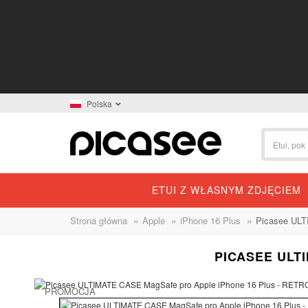
Polska
ETUI Z WŁASNYM ZDJĘCIEM
»
»
»
Strona główna
Apple
iPhone 16 Plus
Picasee ULT
PICASEE ULT
PROMOCJA