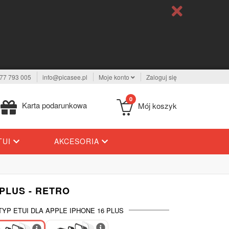
77 793 005
info@picasee.pl
Moje konto
Zaloguj się
0
Karta podarunkowa
Mój koszyk
TUI
AKCESORIA
PLUS - RETRO
TYP ETUI DLA APPLE IPHONE 16 PLUS