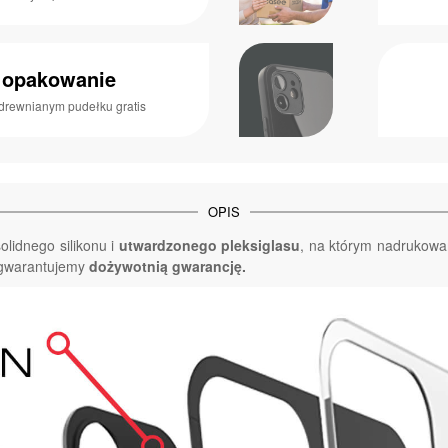
 opakowanie
drewnianym pudełku gratis
OPIS
lidnego silikonu i
utwardzonego pleksiglasu
, na którym nadrukowa
w gwarantujemy
dożywotnią gwarancję.