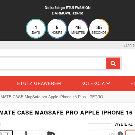
Do każdego ETUI FASHION
DARMOWE szkło!
1
5
46
35
DAYS
HOURS
MINUTES
SECONDS
+420 7
ETUI Z GRAWEREM
KOLEKCJA
E
IMATE CASE MagSafe pro Apple iPhone 16 Plus - RETRO
IMATE CASE MAGSAFE PRO APPLE IPHONE 16 
WYBIERZ 
-28%
-20%