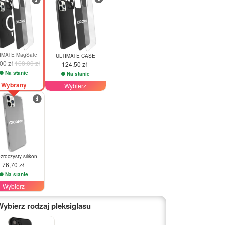
IMATE MagSafe
ULTIMATE CASE
00 zł
168,00 zł
124,50 zł
Na stanie
Na stanie
Wybrany
Wybierz
zroczysty silikon
76,70 zł
Na stanie
Wybierz
Wybierz rodzaj pleksiglasu