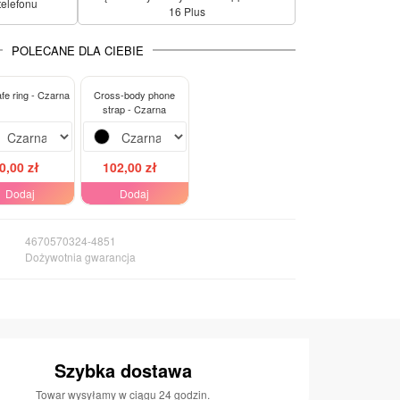
telefonu
16 Plus
POLECANE DLA CIEBIE
e ring - Czarna
Cross-body phone
strap - Czarna
0,00 zł
102,00 zł
Dodaj
Dodaj
4670570324-4851
Dożywotnia gwarancja
Szybka dostawa
Towar wysyłamy w ciągu 24 godzin.