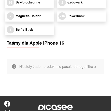
Szkło ochronne
Ładowarki
16
2
Magnetic Holder
Powerbanki
2
216
Selfie Stick
1
Taśmy dla Apple iPhone 16
Niestety żaden produkt nie pasuje do tego filtra :(