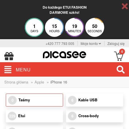
Do każdego ETUI FASHION
DARMOWE szkło!
1
15
19
50
DAYS
HOURS
MINUTES
SECONDS
+420 777 793 005
Moje konto
Zaloguj się
0
MENU
»
»
Strona główna
Apple
iPhone 16
Taśmy
Kable USB
0
6
Etui
Cross-body
229
6