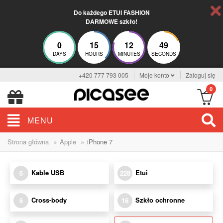
Do każdego ETUI FASHION
DARMOWE szkło!
0
15
12
48
DAYS
HOURS
MINUTES
SECONDS
+420 777 793 005
Moje konto
Zaloguj się
0
MENU
»
»
Strona główna
Apple
iPhone 7
Kable USB
Etui
6
228
Cross-body
Szkło ochronne
6
16