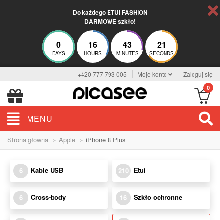
Do każdego ETUI FASHION
DARMOWE szkło!
0
16
43
20
DAYS
HOURS
MINUTES
SECONDS
+420 777 793 005
Moje konto
Zaloguj się
0
MENU
»
»
Strona główna
Apple
iPhone 8 Plus
Kable USB
Etui
6
210
Cross-body
Szkło ochronne
6
16