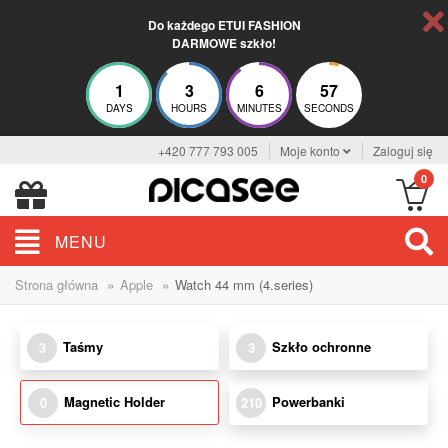
Do każdego ETUI FASHION
DARMOWE szkło!
1
3
6
57
DAYS
HOURS
MINUTES
SECONDS
+420 777 793 005
Moje konto
Zaloguj się
0
MENU
»
»
Strona główna
Apple
Watch 44 mm (4.series)
Taśmy
Szkło ochronne
3
3
Magnetic Holder
Powerbanki
0
210