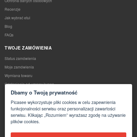
Ochrona danych osobowych
Recenzje
Jak wybrać etui
Blog
FAQs
TWOJE ZAMÓWIENIA
Status zamówienia
Moje zamówienia
Wymiana towaru
Odstąpienie od umowy kupna
Dbamy o Twoją prywatność
Reklamacje
Picasee wykorzystuje pliki cookies w celu zapewnienia
KONTAKTY
funkcjonalności serwisu oraz personalizacji zawartości
serwisu. Klikając „Rozumiem” wyrażasz zgodę na używanie
Kontakty
plików cookies.
Formularz kontaktowy
Hurtownia