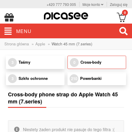
+420 777 793 005
Moje konto
Zaloguj się
0
MENU
»
»
Strona główna
Apple
Watch 45 mm (7.series)
Taśmy
Cross-body
3
0
Szkło ochronne
Powerbanki
3
210
Cross-body phone strap do Apple Watch 45
mm (7.series)
Niestety żaden produkt nie pasuje do tego filtra :(