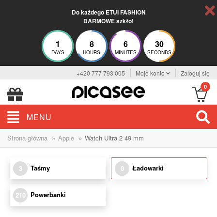
Do każdego ETUI FASHION
DARMOWE szkło!
1
8
6
30
DAYS
HOURS
MINUTES
SECONDS
+420 777 793 005
Moje konto
Zaloguj się
0
MENU
»
»
Strona główna
Apple
Watch Ultra 2 49 mm
Taśmy
Ładowarki
3
0
Powerbanki
210