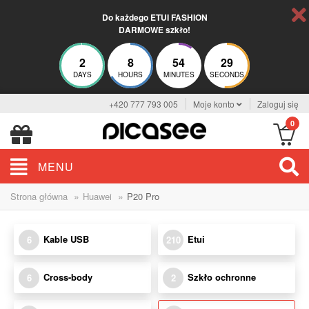
Do każdego ETUI FASHION
DARMOWE szkło!
2
8
54
28
DAYS
HOURS
MINUTES
SECONDS
+420 777 793 005
Moje konto
Zaloguj się
0
MENU
»
»
Strona główna
Huawei
P20 Pro
Kable USB
Etui
6
210
Cross-body
Szkło ochronne
6
2