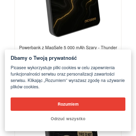
Powerbank z MagSafe 5 000 mAh Szary - Thunder
od 249,00 zł
Dbamy o Twoją prywatność
Picasee wykorzystuje pliki cookies w celu zapewnienia
funkcjonalności serwisu oraz personalizacji zawartości
serwisu. Klikając „Rozumiem” wyrażasz zgodę na używanie
plików cookies.
Rozumiem
Odrzuć wszystko