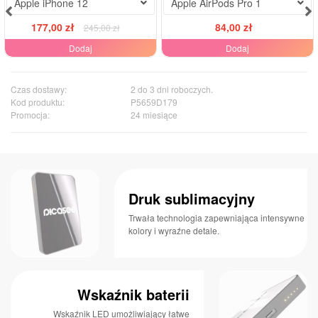
Apple iPhone 12
Apple AirPods Pro 1
177,00 zł
84,00 zł
245,00 zł
Dodaj
Dodaj
Czas dostawy:
2 do 3 dni roboczych.
Kod produktu:
P5659D179
Promocja:
24 miesiące
Druk sublimacyjny
Trwała technologia zapewniająca intensywne
kolory i wyraźne detale.
Wskaźnik baterii
Wskaźnik LED umożliwiający łatwe