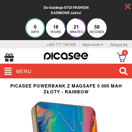
Do każdego ETUI FASHION
DARMOWE szkło!
0
18
21
57
DAYS
HOURS
MINUTES
SECONDS
+420 777 793 005
Moje konto
Zaloguj się
0
MENU
PICASEE POWERBANK Z MAGSAFE 5 000 MAH
ZŁOTY - RAINBOW