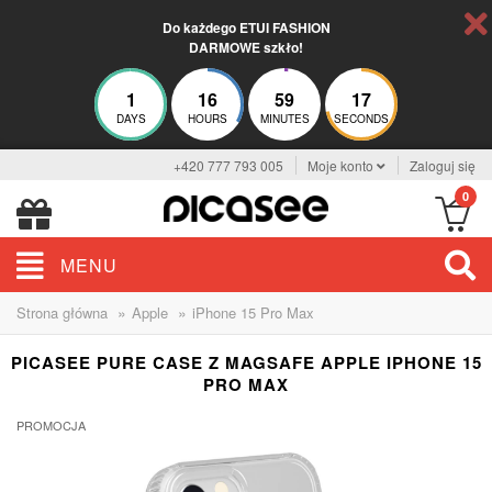
Do każdego ETUI FASHION
DARMOWE szkło!
1
16
59
16
DAYS
HOURS
MINUTES
SECONDS
+420 777 793 005
Moje konto
Zaloguj się
0
MENU
»
»
Strona główna
Apple
iPhone 15 Pro Max
PICASEE PURE CASE Z MAGSAFE APPLE IPHONE 15
PRO MAX
PROMOCJA
-15%