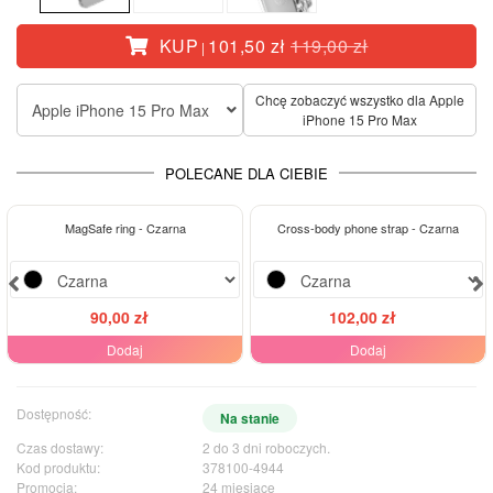
KUP
101,50 zł
119,00 zł
|
Chcę zobaczyć wszystko dla Apple
Apple iPhone 15 Pro Max
iPhone 15 Pro Max
POLECANE DLA CIEBIE
MagSafe ring - Czarna
Cross-body phone strap - Czarna
90,00 zł
102,00 zł
Dodaj
Dodaj
Dostępność:
Na stanie
Czas dostawy:
2 do 3 dni roboczych.
Kod produktu:
378100-4944
Promocja:
24 miesiące