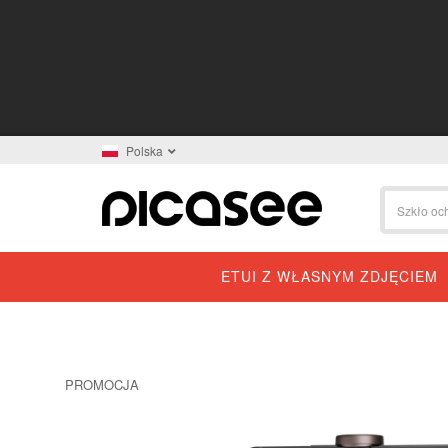
Polska
ETUI Z WŁASNYM ZDJĘCIEM
PROMOCJA
-15%