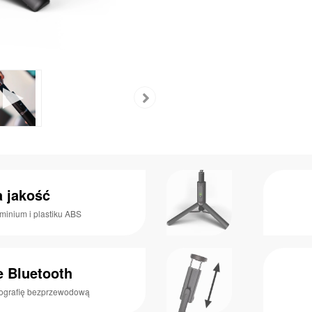
 jakość
minium i plastiku ABS
e Bluetooth
tografię bezprzewodową