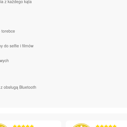
ia z każdego kąta
b torebce
 do selfie i filmów
owych
 z obsługą Bluetooth