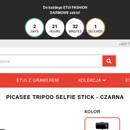
Do każdego ETUI FASHION
DARMOWE szkło!
2
21
32
0
DAYS
HOURS
MINUTES
SECONDS
+420 7
ETUI Z GRAWEREM
KOLEKCJA
E
PICASEE TRIPOD SELFIE STICK - CZARNA
KOLOR
-15%