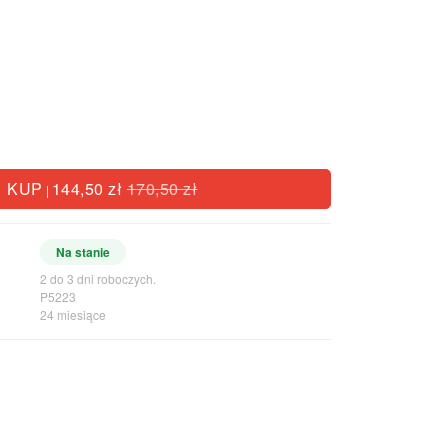
KUP
144,50 zł
170,50 zł
|
Na stanie
2 do 3 dni roboczych.
P5223
24 miesiące