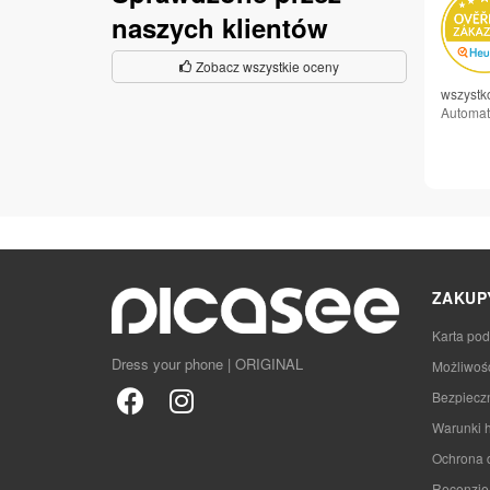
naszych klientów
Zobacz wszystkie oceny
wszystk
Automat
ZAKUP
Karta po
Dress your phone | ORIGINAL
Możliwoś
Bezpieczn
Warunki 
Ochrona 
Recenzje