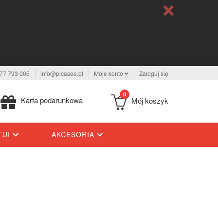
77 793 005
info@picasee.pl
Moje konto
Zaloguj się
0
Karta podarunkowa
Mój koszyk
TUI
AKCESORIA