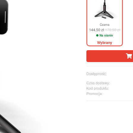
Czarna
144,50 zł
170,50 zł
Na stanie
Wybrany
Dostępność:
Czas dostawy:
Kod produktu:
Promocja: