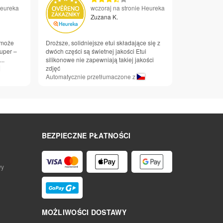
Heureka
wczoraj na stronie Heureka
Zuzana K.
 może
Droższe, solidniejsze etui składające się z
Super –
dwóch części są świetnej jakości Etui
..
silikonowe nie zapewniają takiej jakości
zdjęć
Automatycznie przetłumaczone z
BEZPIECZNE PŁATNOŚCI
wy
MOŻLIWOŚCI DOSTAWY