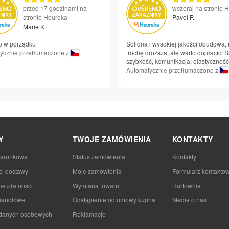
przed 17 godzinami na
wczoraj na stronie 
stronie Heureka
Pavol P.
Marie K.
o w porządku
Solidna i wysokiej jakości obudowa,
ycznie przetłumaczone z
trochę droższa, ale warto dopłacić! 
szybkość, komunikacja, elastyczność.
Automatycznie przetłumaczone z
Y
TWOJE ZAMÓWIENIA
KONTAKTY
darunkowa
Status zamówienia
Kontakty
ci dostawy
Moje zamówienia
Formularz kontakto
e płatności
Wymiana towaru
Hurtownia
handlowe
Odstąpienie od umowy kupna
Media o nas
danych osobowych
Reklamacje