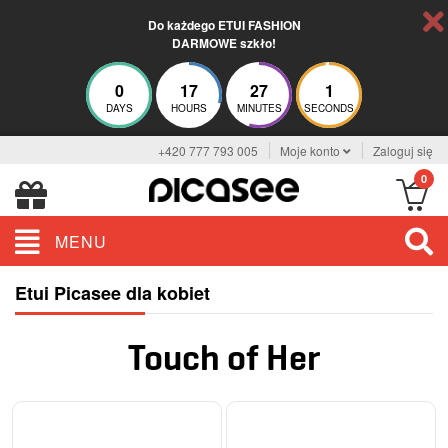
Do każdego ETUI FASHION
DARMOWE szkło!
0
17
27
0
DAYS
HOURS
MINUTES
SECONDS
+420 777 793 005
Moje konto
Zaloguj się
0
MENU
Etui Picasee dla kobiet
Touch of Her
ELEGANCE