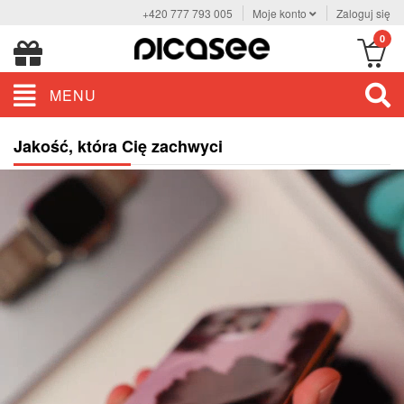
+420 777 793 005
Moje konto
Zaloguj się
0
MENU
Jakość, która Cię zachwyci