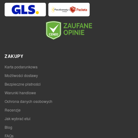
ZAKUPY
Karta podarunkowa
Możliwości dostawy
Bezpieczne płatności
Warunki handlowe
Ochrona danych osobowych
Recenzje
Jak wybrać etui
Blog
FAQs