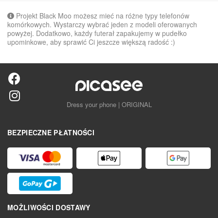
Projekt Black Moo możesz mieć na różne typy telefonów
komórkowych. Wystarczy wybrać jeden z modeli oferowanych
powyżej. Dodatkowo, każdy futerał zapakujemy w pudełko
upominkowe, aby sprawić Ci jeszcze większą radość :)
Dress your phone | ORIGINAL
BEZPIECZNE PŁATNOŚCI
MOŻLIWOŚCI DOSTAWY