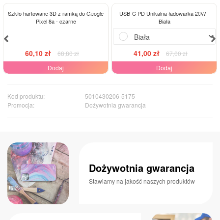
-13%
-39%
Szkło hartowane 3D z ramką do Google
USB-C PD Unikalna ładowarka 20W -
Pixel 8a - czarne
Biała
60,10 zł
41,00 zł
68,80 zł
67,00 zł
Dodaj
Dodaj
Kod produktu:
5010430206-5175
Promocja:
Dożywotnia gwarancja
Dożywotnia gwarancja
Stawiamy na jakość naszych produktów