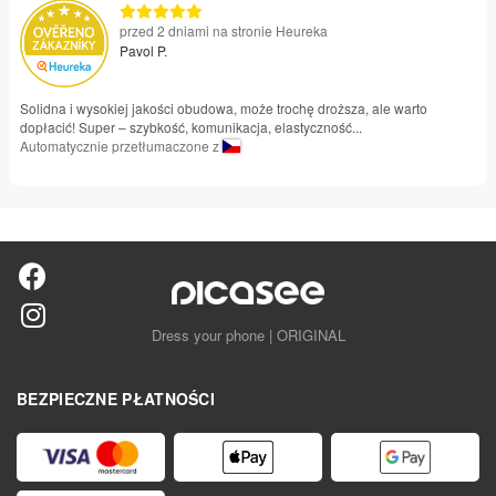
przed 2 dniami na stronie Heureka
Pavol P.
Solidna i wysokiej jakości obudowa, może trochę droższa, ale warto
dopłacić! Super – szybkość, komunikacja, elastyczność...
Automatycznie przetłumaczone z
Dress your phone | ORIGINAL
BEZPIECZNE PŁATNOŚCI