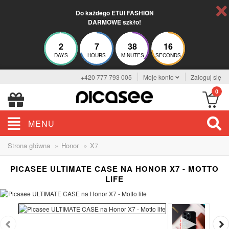
Do każdego ETUI FASHION
DARMOWE szkło!
2
7
38
16
DAYS
HOURS
MINUTES
SECONDS
+420 777 793 005
Moje konto
Zaloguj się
0
MENU
»
»
Strona główna
Honor
X7
PICASEE ULTIMATE CASE NA HONOR X7 - MOTTO
LIFE