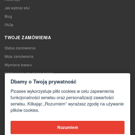
Jak wybrać etui
Blog
FAQs
TWOJE ZAMÓWIENIA
Status zamówienia
Moje zamówienia
Wymiana towaru
Odstąpienie od umowy kupna
Dbamy o Twoją prywatność
Reklamacje
Picasee wykorzystuje pliki cookies w celu zapewnienia
KONTAKTY
funkcjonalności serwisu oraz personalizacji zawartości
serwisu. Klikając „Rozumiem” wyrażasz zgodę na używanie
Kontakty
plików cookies.
Formularz kontaktowy
Hurtownia
Rozumiem
Media o nas