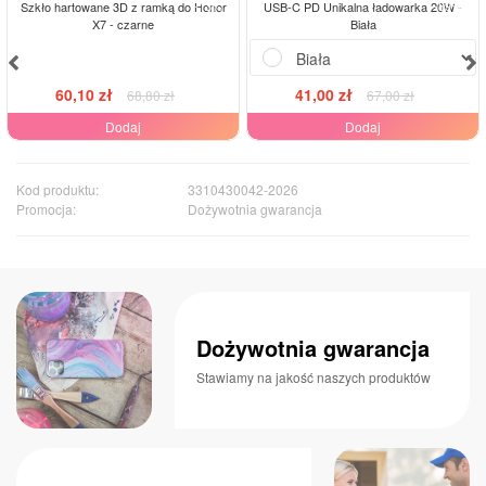
-13%
-39%
Szkło hartowane 3D z ramką do Honor
USB-C PD Unikalna ładowarka 20W -
X7 - czarne
Biała
60,10 zł
41,00 zł
68,80 zł
67,00 zł
Dodaj
Dodaj
Kod produktu:
3310430042-2026
Promocja:
Dożywotnia gwarancja
Dożywotnia gwarancja
Stawiamy na jakość naszych produktów