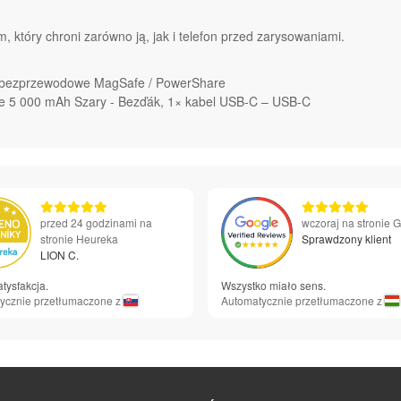
, który chroni zarówno ją, jak i telefon przed zarysowaniami.
ie bezprzewodowe MagSafe / PowerShare
e 5 000 mAh Szary - Bezďák, 1× kabel USB-C – USB-C
przed 24 godzinami na
wczoraj na stronie 
stronie Heureka
Sprawdzony klient
LION C.
tysfakcja.
Wszystko miało sens.
ycznie przetłumaczone z
Automatycznie przetłumaczone z