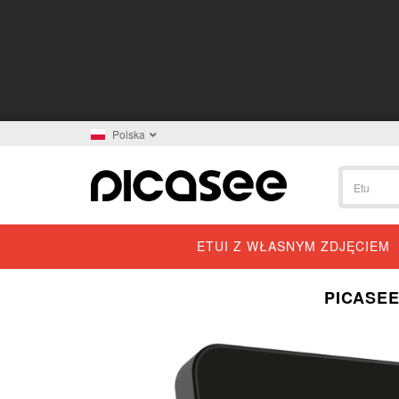
Polska
ETUI Z WŁASNYM ZDJĘCIEM
PICASEE