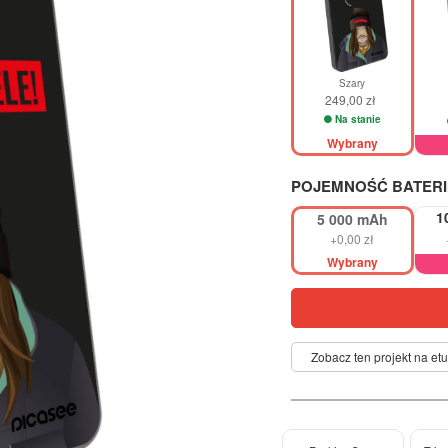
Szary
249,00 zł
Na stanie
Wybrany
POJEMNOŚĆ BATERI
1
5 000 mAh
+0,00 zł
Wybrany
Zobacz ten projekt na etu