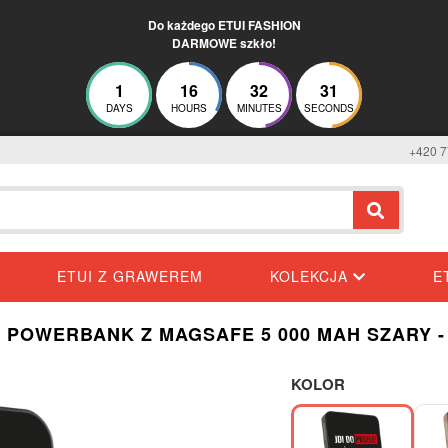
Do każdego ETUI FASHION
DARMOWE szkło!
1
16
32
30
DAYS
HOURS
MINUTES
SECONDS
+420 7
ETUI Z GRAWEREM
KOLEKCJA
E
 POWERBANK Z MAGSAFE 5 000 MAH SZARY 
KOLOR