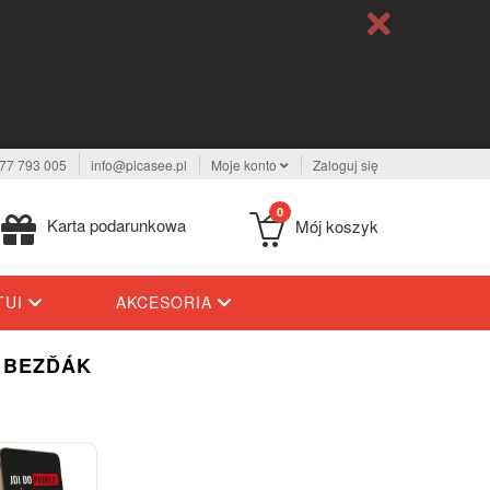
77 793 005
info@picasee.pl
Moje konto
Zaloguj się
0
Karta podarunkowa
Mój koszyk
TUI
AKCESORIA
- BEZĎÁK