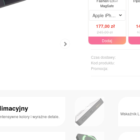
-28%
Fashion Case
Tripo
MagSafe
Apple iPhone 14 Pro M
177,00 zł
1
245,00 zł
1
Dodaj
Czas dostawy:
Kod produktu:
Promocja:
limacyjny
Wskaźnik L
ntensywne kolory i wyraźne detale.