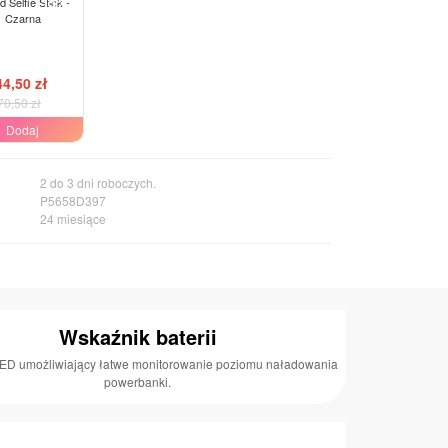
-15%
d Selfie Stick -
Czarna
ax
44,50 zł
70,50 zł
Dodaj
2 do 3 dni roboczych.
P5658D397
24 miesiące
Wskaźnik baterii
ED umożliwiający łatwe monitorowanie poziomu naładowania
powerbanki.