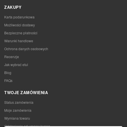
ZAKUPY
Karta podarunkowa
Możliwości dostawy
Bezpieczne płatności
Warunki handlowe
Ochrona danych osobowych
Recenzje
Jak wybrać etui
Blog
FAQs
TWOJE ZAMÓWIENIA
Status zamówienia
Moje zamówienia
Wymiana towaru
Odstąpienie od umowy kupna