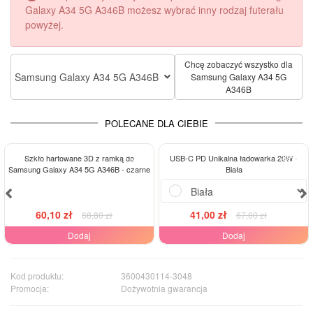
Galaxy A34 5G A346B możesz wybrać inny rodzaj futerału
powyżej.
Chcę zobaczyć wszystko dla
Samsung Galaxy A34 5G A346B
Samsung Galaxy A34 5G
A346B
POLECANE DLA CIEBIE
-13%
-39%
Szkło hartowane 3D z ramką do
USB-C PD Unikalna ładowarka 20W -
Samsung Galaxy A34 5G A346B - czarne
Biała
60,10 zł
41,00 zł
68,80 zł
67,00 zł
Dodaj
Dodaj
Kod produktu:
3600430114-3048
Promocja:
Dożywotnia gwarancja