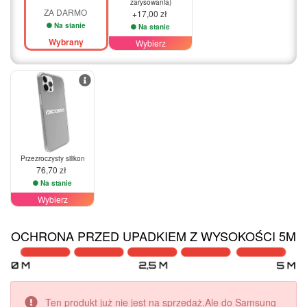
zarysowania)
ZA DARMO
+17,00 zł
Na stanie
Na stanie
Wybrany
Wybierz
Przezroczysty silikon
76,70 zł
Na stanie
Wybierz
OCHRONA PRZED UPADKIEM Z WYSOKOŚCI 5M
Ten produkt już nie jest na sprzedaż.Ale do Samsung