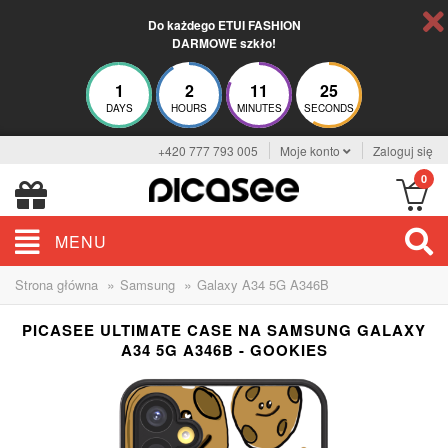
Do każdego ETUI FASHION
DARMOWE szkło!
1
2
11
24
DAYS
HOURS
MINUTES
SECONDS
+420 777 793 005
Moje konto
Zaloguj się
0
MENU
»
»
Strona główna
Samsung
Galaxy A34 5G A346B
PICASEE ULTIMATE CASE NA SAMSUNG GALAXY
A34 5G A346B - GOOKIES