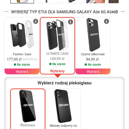
WYBIERZ TYP ETUI DLA SAMSUNG GALAXY A34 5G A346B
-28%
ULTIMATE CASE
Fashion Case
Czarne silikonowe
124,50 zł
177,00 zł
245,00 zł
94,00 zł
Na stanie
Na stanie
Na stanie
Wybrany
Wybierz
Wybierz
Wybierz rodzaj pleksiglasu
Błyszczący
Matowy (odporny na