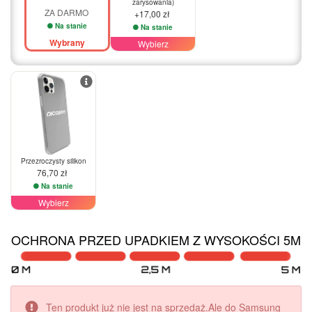
zarysowania)
ZA DARMO
+17,00 zł
Na stanie
Na stanie
Wybrany
Wybierz
Przezroczysty silikon
76,70 zł
Na stanie
Wybierz
OCHRONA PRZED UPADKIEM Z WYSOKOŚCI 5M
Ten produkt już nie jest na sprzedaż.Ale do Samsung