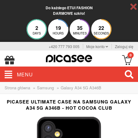
Do każdego ETUI FASHION
DARMOWE szkło!
2
19
35
22
DAYS
HOURS
MINUTES
SECONDS
+420 777 793 005
Moje konto
Zaloguj się
0
MENU
»
»
Strona główna
Samsung
Galaxy A34 5G A346B
PICASEE ULTIMATE CASE NA SAMSUNG GALAXY
A34 5G A346B - HOT COCOA CLUB