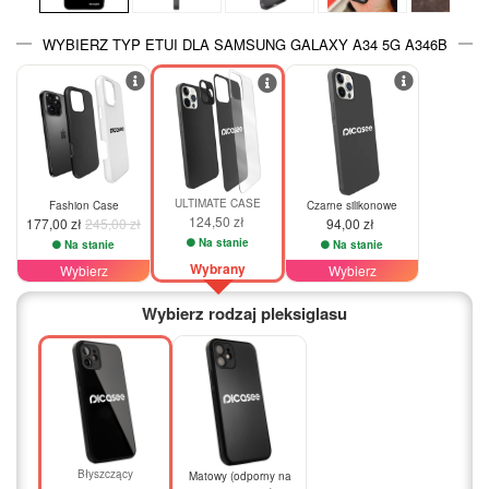
WYBIERZ TYP ETUI DLA SAMSUNG GALAXY A34 5G A346B
-28%
ULTIMATE CASE
Fashion Case
Czarne silikonowe
124,50 zł
177,00 zł
245,00 zł
94,00 zł
Na stanie
Na stanie
Na stanie
Wybrany
Wybierz
Wybierz
Wybierz rodzaj pleksiglasu
Błyszczący
Matowy (odporny na