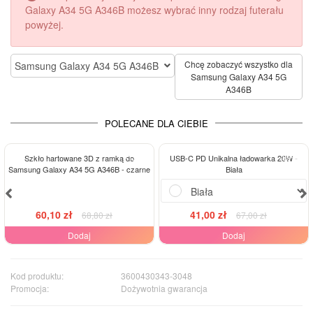
Galaxy A34 5G A346B możesz wybrać inny rodzaj futerału
powyżej.
Chcę zobaczyć wszystko dla
Samsung Galaxy A34 5G A346B
Samsung Galaxy A34 5G
A346B
POLECANE DLA CIEBIE
-13%
-39%
Szkło hartowane 3D z ramką do
USB-C PD Unikalna ładowarka 20W -
Samsung Galaxy A34 5G A346B - czarne
Biała
60,10 zł
41,00 zł
68,80 zł
67,00 zł
Dodaj
Dodaj
Kod produktu:
3600430343-3048
Promocja:
Dożywotnia gwarancja