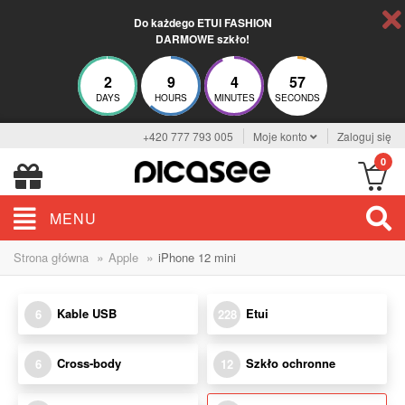
Do każdego ETUI FASHION
DARMOWE szkło!
2
9
4
57
DAYS
HOURS
MINUTES
SECONDS
+420 777 793 005
Moje konto
Zaloguj się
0
MENU
»
»
Strona główna
Apple
iPhone 12 mini
Kable USB
Etui
6
228
Cross-body
Szkło ochronne
6
12