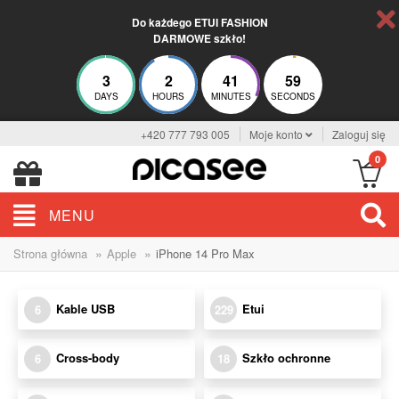
Do każdego ETUI FASHION
DARMOWE szkło!
3
2
41
59
DAYS
HOURS
MINUTES
SECONDS
+420 777 793 005
Moje konto
Zaloguj się
0
MENU
»
»
Strona główna
Apple
iPhone 14 Pro Max
Kable USB
Etui
6
229
Cross-body
Szkło ochronne
6
18