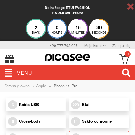
Do każdego ETUI FASHION
DARMOWE szkło!
2
0
16
30
DAYS
HOURS
MINUTES
SECONDS
+420 777 793 005
Moje konto
Zaloguj się
0
MENU
»
»
Strona główna
Apple
iPhone 15 Pro
Kable USB
Etui
6
229
Cross-body
Szkło ochronne
6
14