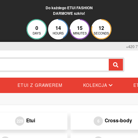
Do każdego ETUI FASHION
DARMOWE szkło!
0
14
15
12
DAYS
HOURS
MINUTES
SECONDS
+420 7
ETUI Z GRAWEREM
KOLEKCJA
E
Etui
Cross-body
229
6