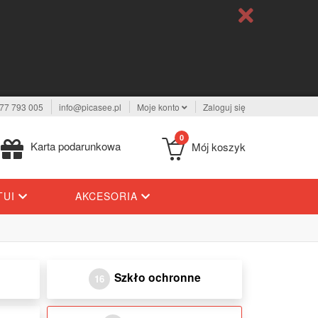
77 793 005
info@picasee.pl
Moje konto
Zaloguj się
0
Karta podarunkowa
Mój koszyk
TUI
AKCESORIA
Szkło ochronne
16