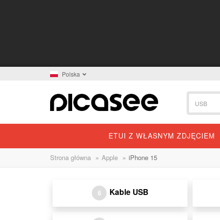
Polska
ETUI Z WŁASNYM ZDJĘCIEM
»
»
Strona główna
Apple
iPhone 15
Kable USB
6