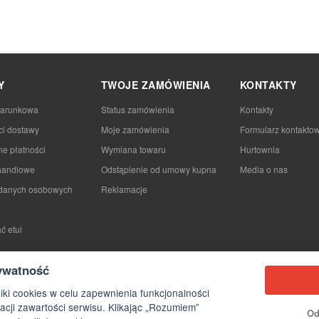
Y
TWOJE ZAMÓWIENIA
KONTAKTY
darunkowa
Status zamówienia
Kontakty
ci dostawy
Moje zamówienia
Formularz kontakto
e płatności
Wymiana towaru
Hurtownia
handlowe
Odstąpienie od umowy kupna
Media o nas
danych osobowych
Reklamacje
ć etui
ywatność
iki cookies w celu zapewnienia funkcjonalności
acji zawartości serwisu. Klikając „Rozumiem”
Od