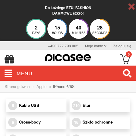
Do każdego ETUI FASHION
DARMOWE szkło!
2
15
40
28
DAYS
HOURS
MINUTES
SECONDS
+420 777 793 005
Moje konto
Zaloguj się
0
MENU
»
»
Strona główna
Apple
iPhone 6/6S
Kable USB
Etui
6
210
Cross-body
Szkło ochronne
6
16