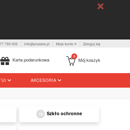
77 793 005
info@picasee.pl
Moje konto
Zaloguj się
0
Karta podarunkowa
Mój koszyk
TUI
AKCESORIA
Szkło ochronne
16