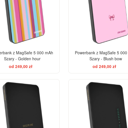
rbank z MagSafe 5 000 mAh
Powerbank z MagSafe 5 00
Szary - Golden hour
Szary - Blush bow
od 249,00 zł
od 249,00 zł