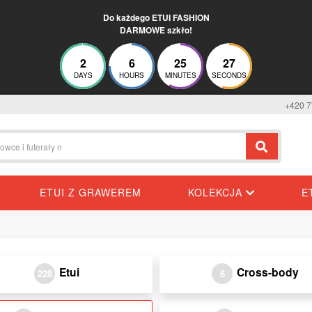
Do każdego ETUI FASHION
DARMOWE szkło!
2
6
25
26
DAYS
HOURS
MINUTES
SECONDS
+420 7
ETUI Z GRAWEREM
KOLEKCJA
E
Etui
Cross-body
228
6