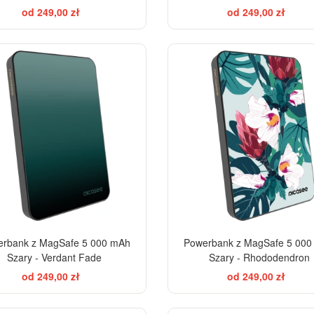
od 249,00 zł
od 249,00 zł
ELEGANCE
rbank z MagSafe 5 000 mAh
Powerbank z MagSafe 5 00
Szary - Verdant Fade
Szary - Rhododendron
od 249,00 zł
od 249,00 zł