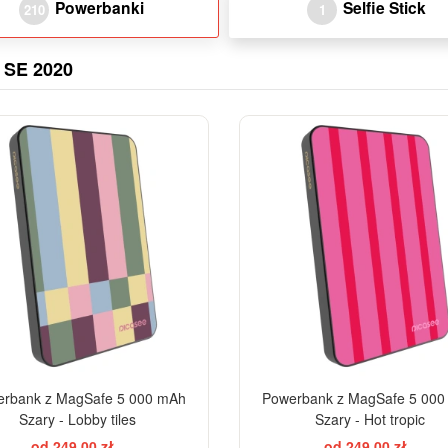
Powerbanki
Selfie Stick
210
1
 SE 2020
BESTSELLER
rbank z MagSafe 5 000 mAh
Powerbank z MagSafe 5 00
Szary - Lobby tiles
Szary - Hot tropic
od 249,00 zł
od 249,00 zł