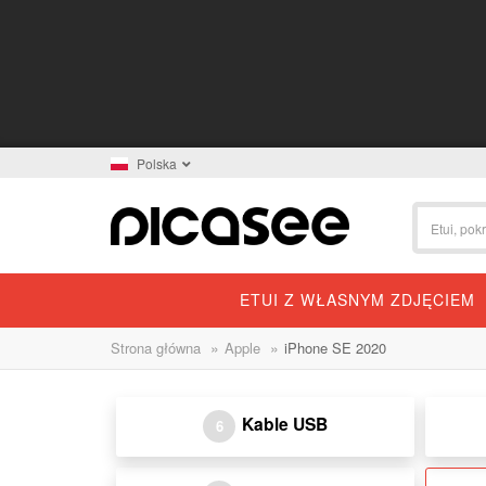
Polska
ETUI Z WŁASNYM ZDJĘCIEM
»
»
Strona główna
Apple
iPhone SE 2020
Kable USB
6