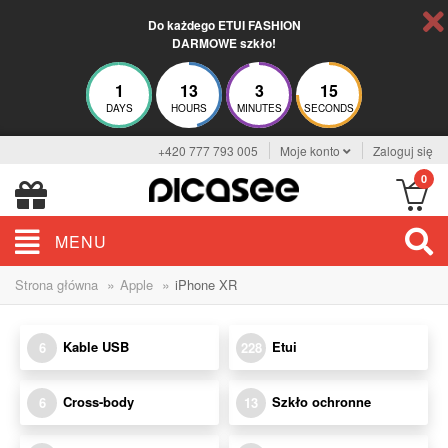
Do każdego ETUI FASHION
DARMOWE szkło!
1
13
3
15
DAYS
HOURS
MINUTES
SECONDS
+420 777 793 005
Moje konto
Zaloguj się
0
MENU
»
»
Strona główna
Apple
iPhone XR
Kable USB
Etui
6
228
Cross-body
Szkło ochronne
6
13