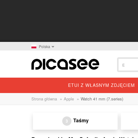
Polska
ETUI Z WŁASNYM ZDJĘCIEM
»
»
Strona główna
Apple
Watch 41 mm (7.series)
Taśmy
3