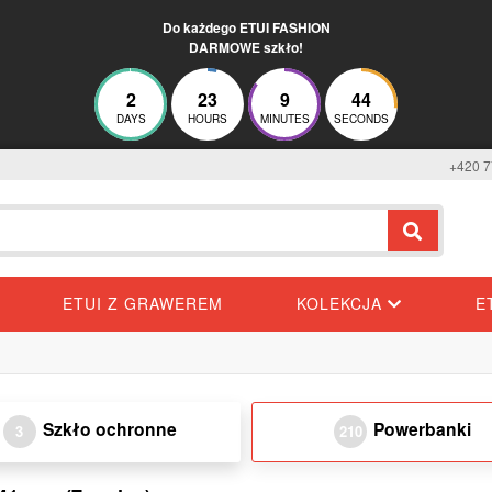
Do każdego ETUI FASHION
DARMOWE szkło!
2
23
9
43
DAYS
HOURS
MINUTES
SECONDS
+420 7
ETUI Z GRAWEREM
KOLEKCJA
E
Szkło ochronne
Powerbanki
3
210