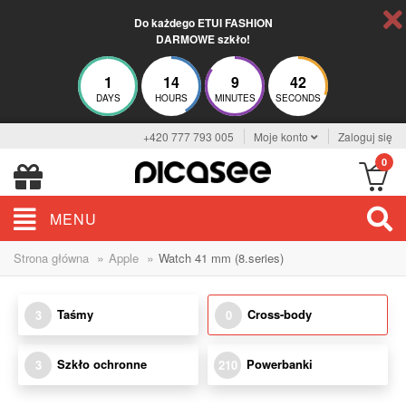
Do każdego ETUI FASHION
DARMOWE szkło!
1
14
9
42
DAYS
HOURS
MINUTES
SECONDS
+420 777 793 005
Moje konto
Zaloguj się
0
MENU
»
»
Strona główna
Apple
Watch 41 mm (8.series)
Taśmy
Cross-body
3
0
Szkło ochronne
Powerbanki
3
210