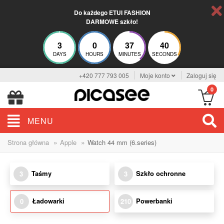
Do każdego ETUI FASHION
DARMOWE szkło!
3
0
37
40
DAYS
HOURS
MINUTES
SECONDS
+420 777 793 005
Moje konto
Zaloguj się
0
MENU
»
»
Strona główna
Apple
Watch 44 mm (6.series)
Taśmy
Szkło ochronne
3
3
Ładowarki
Powerbanki
0
210