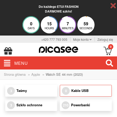
Do każdego ETUI FASHION
DARMOWE szkło!
0
15
7
59
DAYS
HOURS
MINUTES
SECONDS
+420 777 793 005
Moje konto
Zaloguj się
0
MENU
»
»
Strona główna
Apple
Watch SE 44 mm (2023)
Taśmy
Kable USB
3
0
Szkło ochronne
Powerbanki
3
210