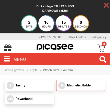
Do każdego ETUI FASHION
DARMOWE szkło!
2
16
15
0
DAYS
HOURS
MINUTES
SECONDS
+420 777 793 005
Moje konto
Zaloguj się
0
MENU
»
»
Strona główna
Apple
Watch Ultra 2 49 mm
Taśmy
Magnetic Holder
3
0
Powerbanki
210