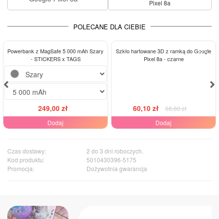
Pixel 8a
POLECANE DLA CIEBIE
-13%
Powerbank z MagSafe 5 000 mAh Szary
Szkło hartowane 3D z ramką do Google
- STICKERS x TAGS
Pixel 8a - czarne
249,00 zł
60,10 zł
68,80 zł
Dodaj
Dodaj
Czas dostawy:
2 do 3 dni roboczych.
Kod produktu:
5010430396-5175
Promocja:
Dożywotnia gwarancja