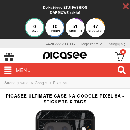
Do każdego ETUI FASHION
DARMOWE szkło!
0
10
51
47
DAYS
HOURS
MINUTES
SECONDS
+420 777 793 005
Moje konto
Zaloguj się
0
MENU
»
»
Strona główna
Google
Pixel 8a
PICASEE ULTIMATE CASE NA GOOGLE PIXEL 8A -
STICKERS X TAGS