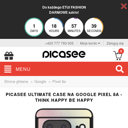
Do każdego ETUI FASHION
DARMOWE szkło!
1
18
57
39
DAYS
HOURS
MINUTES
SECONDS
+420 777 793 005
Moje konto
Zaloguj się
0
MENU
»
»
Strona główna
Google
Pixel 8a
PICASEE ULTIMATE CASE NA GOOGLE PIXEL 8A -
THINK HAPPY BE HAPPY