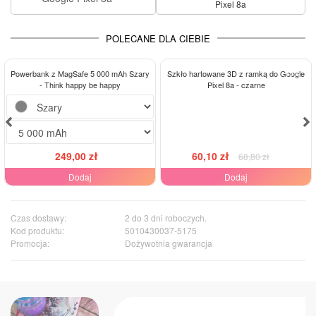
Pixel 8a
POLECANE DLA CIEBIE
-13%
Powerbank z MagSafe 5 000 mAh Szary
Szkło hartowane 3D z ramką do Google
- Think happy be happy
Pixel 8a - czarne
249,00 zł
60,10 zł
68,80 zł
Dodaj
Dodaj
Czas dostawy:
2 do 3 dni roboczych.
Kod produktu:
5010430037-5175
Promocja:
Dożywotnia gwarancja