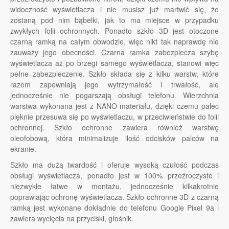
widoczność wyświetlacza i nie musisz już martwić się, że
zostaną pod nim bąbelki, jak to ma miejsce w przypadku
zwykłych folii ochronnych. Ponadto szkło 3D jest otoczone
czarną ramką na całym obwodzie, więc nikt tak naprawdę nie
zauważy jego obecności. Czarna ramka zabezpiecza szybę
wyświetlacza aż po brzegi samego wyświetlacza, stanowi więc
pełne zabezpieczenie. Szkło składa się z kilku warstw, które
razem zapewniają jego wytrzymałość i trwałość, ale
jednocześnie nie pogarszają obsługi telefonu. Wierzchnia
warstwa wykonana jest z NANO materiału, dzięki czemu palec
pięknie przesuwa się po wyświetlaczu, w przeciwieństwie do folii
ochronnej. Szkło ochronne zawiera również warstwę
oleofobową, która minimalizuje ilość odcisków palców na
ekranie.
Szkło ma dużą twardość i oferuje wysoką czułość podczas
obsługi wyświetlacza, ponadto jest w 100% przeźroczyste i
niezwykle łatwe w montażu, jednocześnie kilkakrotnie
poprawiając ochronę wyświetlacza. Szkło ochronne 3D z czarną
ramką jest wykonane dokładnie do telefonu Google Pixel 9a i
zawiera wycięcia na przyciski, głośnik.