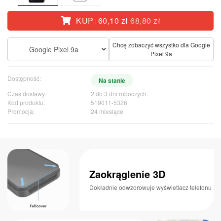
KUP
60,10 zł
68,80 zł
|
Chcę zobaczyć wszystko dla Google
Google Pixel 9a
Pixel 9a
Dostępność:
Na stanie
Czas dostawy:
2 do 3 dni roboczych.
Kod produktu:
519011-5326
Promocja:
24 miesiące
Zaokrąglenie 3D
Dokładnie odwzorowuje wyświetlacz telefonu