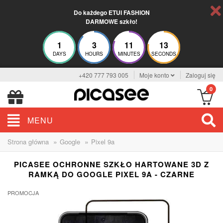
Do każdego ETUI FASHION
DARMOWE szkło!
1
3
11
13
DAYS
HOURS
MINUTES
SECONDS
+420 777 793 005
Moje konto
Zaloguj się
0
MENU
»
»
Strona główna
Google
Pixel 9a
PICASEE OCHRONNE SZKŁO HARTOWANE 3D Z
RAMKĄ DO GOOGLE PIXEL 9A - CZARNE
PROMOCJA
-13%