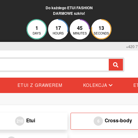
Do każdego ETUI FASHION
DARMOWE szkło!
1
17
45
13
DAYS
HOURS
MINUTES
SECONDS
+420 7
ETUI Z GRAWEREM
KOLEKCJA
E
Etui
Cross-body
210
6