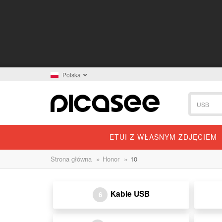
Polska
ETUI Z WŁASNYM ZDJĘCIEM
»
»
Strona główna
Honor
10
Kable USB
6