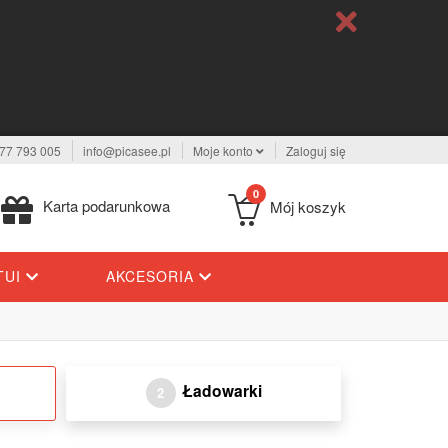
77 793 005
info@picasee.pl
Moje konto
Zaloguj się
0
Karta podarunkowa
Mój koszyk
TUI
AKCESORIA
Ładowarki
2