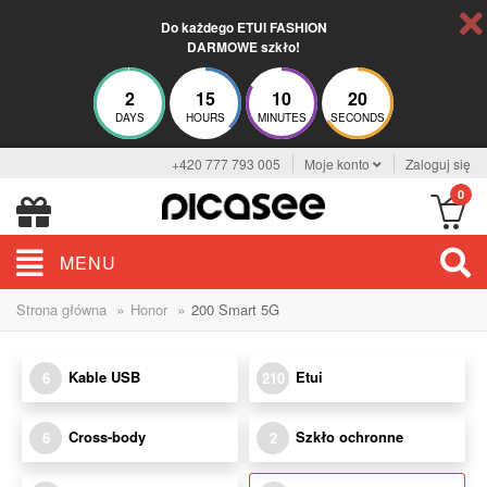
Do każdego ETUI FASHION
DARMOWE szkło!
2
15
10
20
DAYS
HOURS
MINUTES
SECONDS
+420 777 793 005
Moje konto
Zaloguj się
0
MENU
»
»
Strona główna
Honor
200 Smart 5G
Kable USB
Etui
6
210
Cross-body
Szkło ochronne
6
2