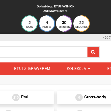
Do każdego ETUI FASHION
DARMOWE szkło!
2
4
30
21
DAYS
HOURS
MINUTES
SECONDS
+420 7
ETUI Z GRAWEREM
KOLEKCJA
E
Etui
Cross-body
210
6