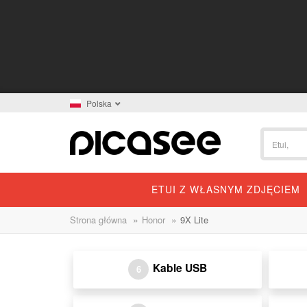
Polska
ETUI Z WŁASNYM ZDJĘCIEM
»
»
Strona główna
Honor
9X Lite
Kable USB
6