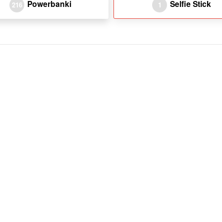
Powerbanki
Selfie Stick
216
1