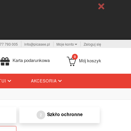
77 793 005
info@picasee.pl
Moje konto
Zaloguj się
0
Karta podarunkowa
Mój koszyk
TUI
AKCESORIA
Szkło ochronne
2