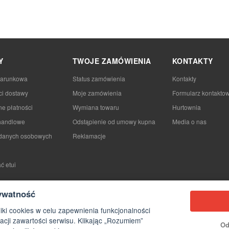
Y
TWOJE ZAMÓWIENIA
KONTAKTY
darunkowa
Status zamówienia
Kontakty
ci dostawy
Moje zamówienia
Formularz kontakto
e płatności
Wymiana towaru
Hurtownia
handlowe
Odstąpienie od umowy kupna
Media o nas
danych osobowych
Reklamacje
ć etui
ywatność
iki cookies w celu zapewnienia funkcjonalności
acji zawartości serwisu. Klikając „Rozumiem”
Od