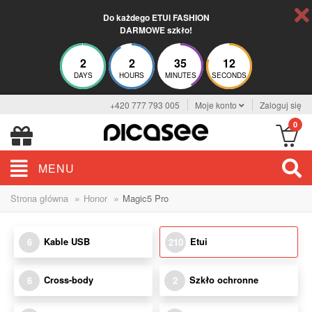
Do każdego ETUI FASHION
DARMOWE szkło!
2
2
35
11
DAYS
HOURS
MINUTES
SECONDS
+420 777 793 005
Moje konto
Zaloguj się
0
MENU
»
»
Strona główna
Honor
Magic5 Pro
Kable USB
Etui
6
210
Cross-body
Szkło ochronne
6
2