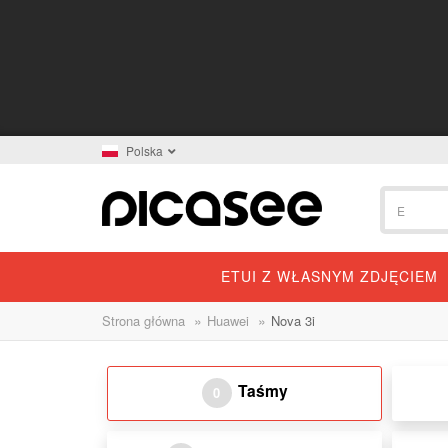
Polska
ETUI Z WŁASNYM ZDJĘCIEM
»
»
Strona główna
Huawei
Nova 3i
Taśmy
0