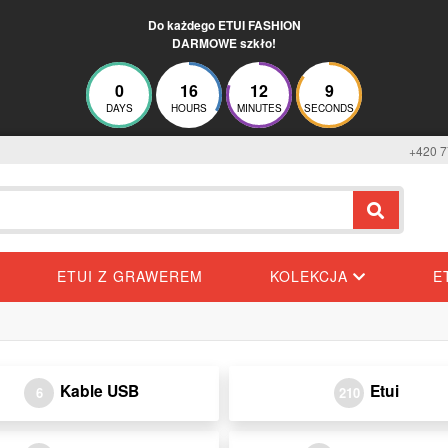
Do każdego ETUI FASHION
DARMOWE szkło!
0
16
12
9
DAYS
HOURS
MINUTES
SECONDS
+420 7
ETUI Z GRAWEREM
KOLEKCJA
E
Kable USB
Etui
6
210