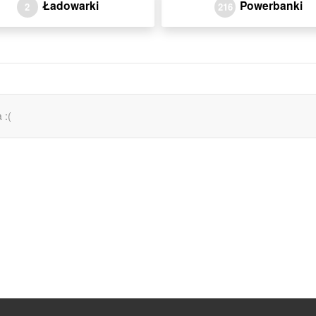
Ładowarki
Powerbanki
2
216
 :(