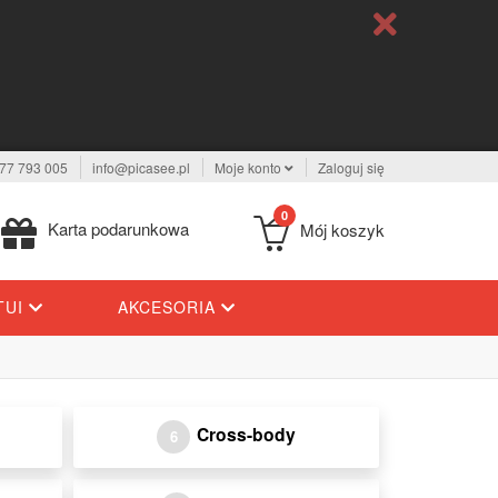
77 793 005
info@picasee.pl
Moje konto
Zaloguj się
0
Karta podarunkowa
Mój koszyk
TUI
AKCESORIA
Cross-body
6