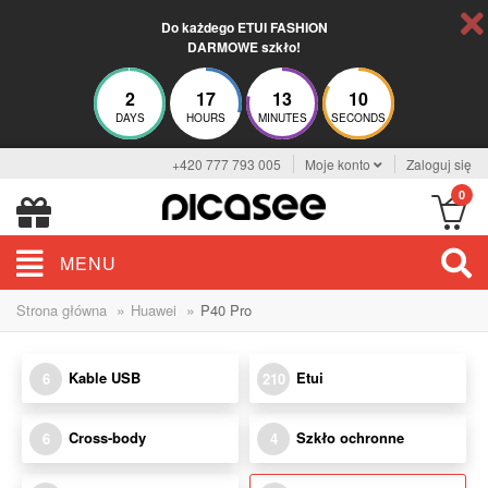
Do każdego ETUI FASHION
DARMOWE szkło!
2
17
13
10
DAYS
HOURS
MINUTES
SECONDS
+420 777 793 005
Moje konto
Zaloguj się
0
MENU
»
»
Strona główna
Huawei
P40 Pro
Kable USB
Etui
6
210
Cross-body
Szkło ochronne
6
4