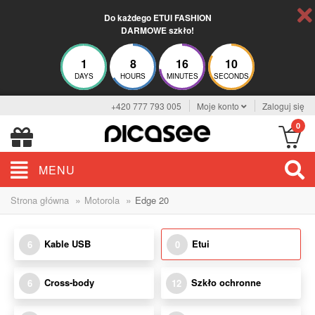
Do każdego ETUI FASHION
DARMOWE szkło!
1
8
16
10
DAYS
HOURS
MINUTES
SECONDS
+420 777 793 005
Moje konto
Zaloguj się
0
MENU
»
»
Strona główna
Motorola
Edge 20
Kable USB
Etui
6
0
Cross-body
Szkło ochronne
6
12