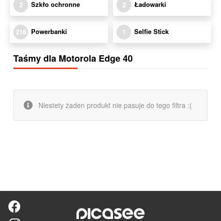
Szkło ochronne
Ładowarki
2
2
Powerbanki
Selfie Stick
216
1
Taśmy dla Motorola Edge 40
Niestety żaden produkt nie pasuje do tego filtra :(