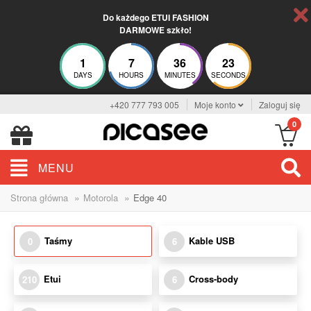
Do każdego ETUI FASHION
DARMOWE szkło!
1
7
36
23
DAYS
HOURS
MINUTES
SECONDS
+420 777 793 005
Moje konto
Zaloguj się
0
MENU
»
»
Strona główna
Motorola
Edge 40
Taśmy
Kable USB
0
6
Etui
Cross-body
210
6