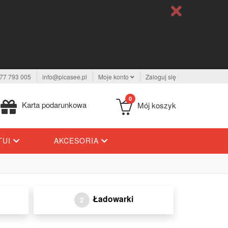
77 793 005
info@picasee.pl
Moje konto
Zaloguj się
0
Karta podarunkowa
Mój koszyk
TUI
AKCESORIA
Ładowarki
2