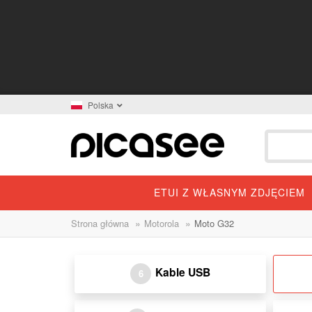
Polska
ETUI Z WŁASNYM ZDJĘCIEM
»
»
Strona główna
Motorola
Moto G32
Kable USB
6