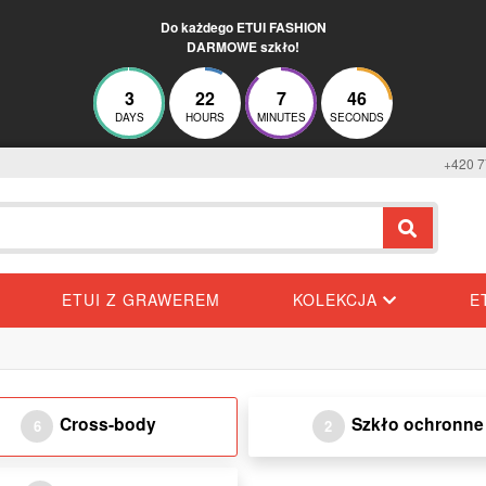
Do każdego ETUI FASHION
DARMOWE szkło!
3
22
7
46
DAYS
HOURS
MINUTES
SECONDS
+420 7
ETUI Z GRAWEREM
KOLEKCJA
E
Cross-body
Szkło ochronne
6
2